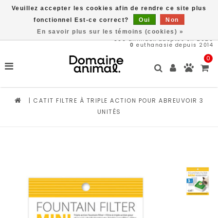
Veuillez accepter les cookies afin de rendre ce site plus
Livraison gratuite à partir de 89$*
fonctionnel Est-ce correct?
Oui
Non
En savoir plus sur les témoins (cookies) »
566
animaux adoptés en 2026
0
euthanasie depuis 2014
0
|
CATIT FILTRE À TRIPLE ACTION POUR ABREUVOIR 3
UNITÉS