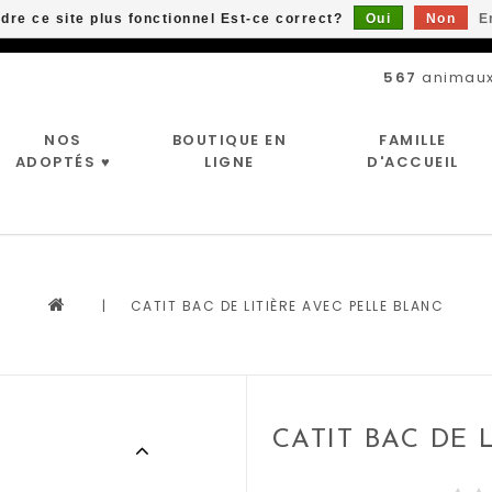
ndre ce site plus fonctionnel Est-ce correct?
Oui
Non
E
Livraison gratuite à partir de 89$*
567
animaux
NOS
BOUTIQUE EN
FAMILLE
ADOPTÉS ♥
LIGNE
D'ACCUEIL
|
CATIT BAC DE LITIÈRE AVEC PELLE BLANC
CATIT BAC DE 