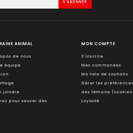
S'ABONNER
AINE ANIMAL
MON COMPTE
ropos de nous
S'inscrire
re équipe
Mes commandes
sion
Ma liste de souhaits
ettage
Gérer les préférence
 joindre
des témoins (cookies
nez pour sauver des
Loyauté