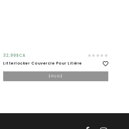
32,99$CA
34
Litterlocker Couvercle Pour Litière
Be
ÉPUISÉ