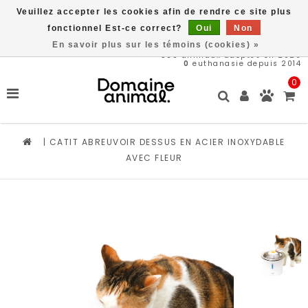
Veuillez accepter les cookies afin de rendre ce site plus
Livraison gratuite à partir de 89$*
fonctionnel Est-ce correct?
Oui
Non
En savoir plus sur les témoins (cookies) »
569
animaux adoptés en 2026
0
euthanasie depuis 2014
0
|
CATIT ABREUVOIR DESSUS EN ACIER INOXYDABLE
AVEC FLEUR