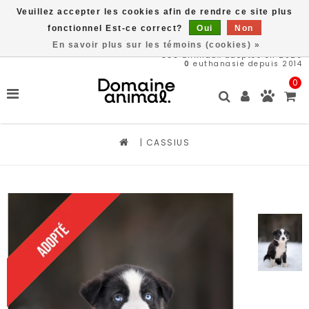
Veuillez accepter les cookies afin de rendre ce site plus
Livraison gratuite à partir de 89$*
fonctionnel Est-ce correct?
Oui
Non
En savoir plus sur les témoins (cookies) »
566
animaux adoptés en 2026
0
euthanasie depuis 2014
0
|
CASSIUS