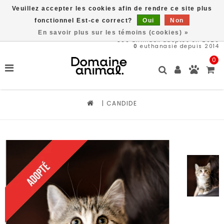
Veuillez accepter les cookies afin de rendre ce site plus
Livraison gratuite à partir de 89$*
fonctionnel Est-ce correct?
Oui
Non
En savoir plus sur les témoins (cookies) »
569
animaux adoptés en 2026
0
euthanasie depuis 2014
0
|
CANDIDE