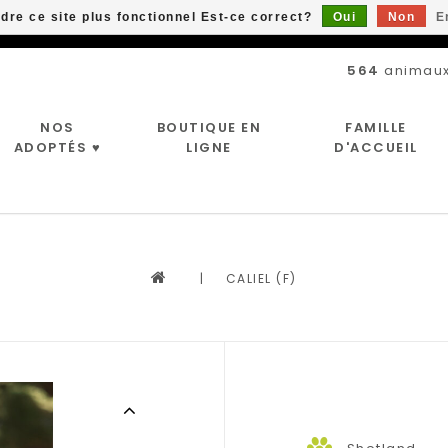
ndre ce site plus fonctionnel Est-ce correct?
Oui
Non
E
Livraison gratuite à partir de 89$*
564
animaux
NOS
BOUTIQUE EN
FAMILLE
ADOPTÉS ♥
LIGNE
D'ACCUEIL
|
CALIEL (F)