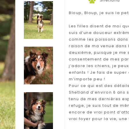
Shetland
Bloup, Bloup, je suis la pet
Les filles disent de moi qu
suis d’une douceur extrême
comme les poissons dans l’e
raison de ma venue dans le
deuxième, puisque je me s
consentement de mes parent
j’adore les chiens, je pe
enfants ! Je fais de super
m’importe peu !
Pour ce qui est des détail
Shetland d’environ 6 ans
tenu de mes dernières exp
refuge, je suis tout de mê
encore de vrai point d’att
vrai foyer pour la vie, un