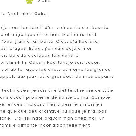
6 ans
ite Ariel, alias Caliel.
e je sors tout droit d’un vrai conte de fées. Je
 et angélique à souhait. D’ailleurs, tout
au, j’aime la liberté. C’est d’ailleurs la
s refuges. Et oui, j’en suis déjà à mon
uis baladé quelques fois sans le
 hihihihi. Oupsiii Pourtant je suis super,
ux cohabiter avec les chats et même les grands
 appels aux jeux, et la grandeur de mes copains
s techniques, je suis une petite chienne de type
 sans aucun problème de santé connu. Compte
ériences, incluant mes 3 derniers mois en
me quelque peu craintive puisque je n’ai pas
ache. J’ai siii hâte d’avoir mon chez moi, un
e famille aimante inconditionnellement.