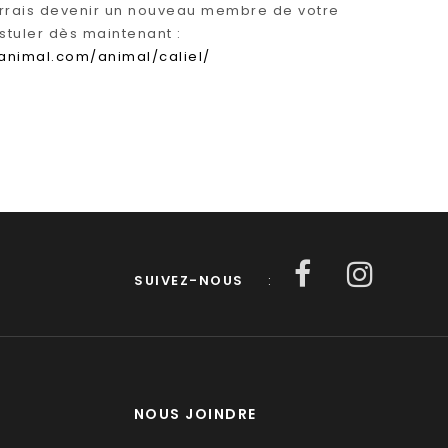
urrais devenir un nouveau membre de votre
ostuler dès maintenant :
animal.com/animal/caliel/
SUIVEZ-NOUS
:
NOUS JOINDRE