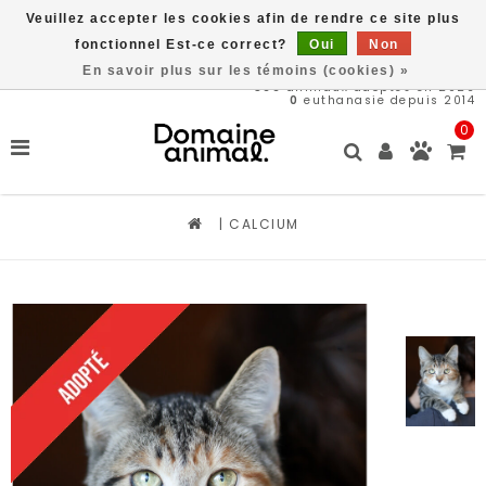
Veuillez accepter les cookies afin de rendre ce site plus
Livraison gratuite à partir de 89$*
fonctionnel Est-ce correct?
Oui
Non
En savoir plus sur les témoins (cookies) »
566
animaux adoptés en 2026
0
euthanasie depuis 2014
0
|
CALCIUM