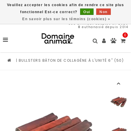
Veuillez accepter les cookies afin de rendre ce site plus
Livraison gratuite à partir de 89$*
fonctionnel Est-ce correct?
Oui
Non
En savoir plus sur les témoins (cookies) »
566
animaux adoptés en 2026
0
euthanasie depuis 2014
0
|
BULLSTERS BÂTON DE COLLAGÈNE À L'UNITÉ 6'' (50)