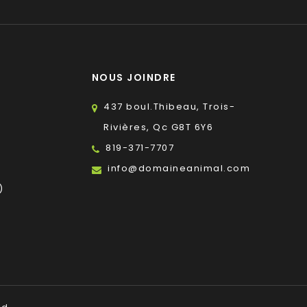
NOUS JOINDRE
437 boul.Thibeau, Trois-
Rivières, Qc G8T 6Y6
819-371-7707
s
info@domaineanimal.com
)