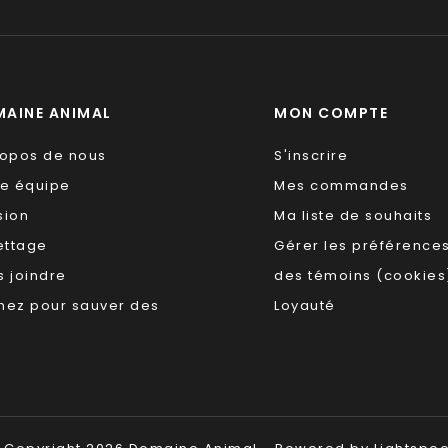
AINE ANIMAL
MON COMPTE
ropos de nous
S'inscrire
re équipe
Mes commandes
sion
Ma liste de souhaits
ettage
Gérer les préférence
 joindre
des témoins (cookies
nez pour sauver des
Loyauté