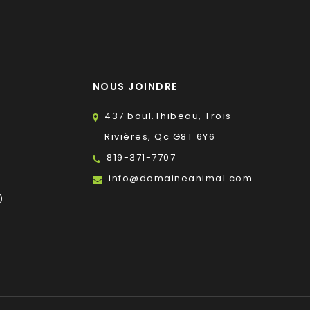
NOUS JOINDRE
437 boul.Thibeau, Trois-
Rivières, Qc G8T 6Y6
819-371-7707
s
info@domaineanimal.com
)