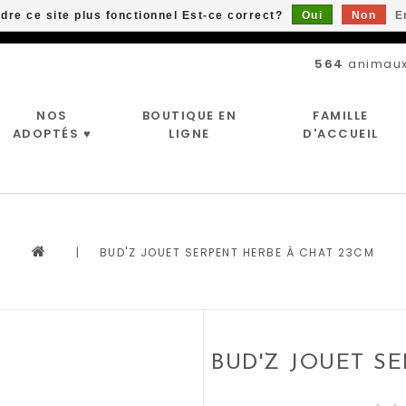
ndre ce site plus fonctionnel Est-ce correct?
Oui
Non
E
Livraison gratuite à partir de 89$*
564
animaux
NOS
BOUTIQUE EN
FAMILLE
ADOPTÉS ♥
LIGNE
D'ACCUEIL
|
BUD'Z JOUET SERPENT HERBE À CHAT 23CM
BUD'Z JOUET S