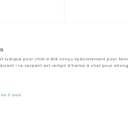
ON
et ludique pour chat a été conçu spécialement pour tenir 
urant ! Le serpent est rempli d'herbe à chat pour allonge
elon
0
avis