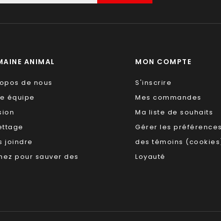
AINE ANIMAL
MON COMPTE
ropos de nous
S'inscrire
re équipe
Mes commandes
sion
Ma liste de souhaits
ettage
Gérer les préférence
 joindre
des témoins (cookies
nez pour sauver des
Loyauté