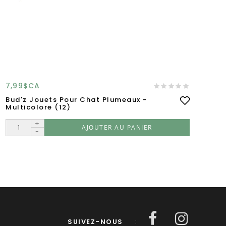
7,99$CA
15
Bud'z Jouets Pour Chat Plumeaux -
Bu
Multicolore (12)
Av
+
AJOUTER AU PANIER
-
SUIVEZ-NOUS
: