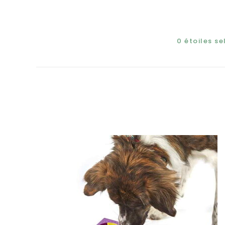
0
étoiles s