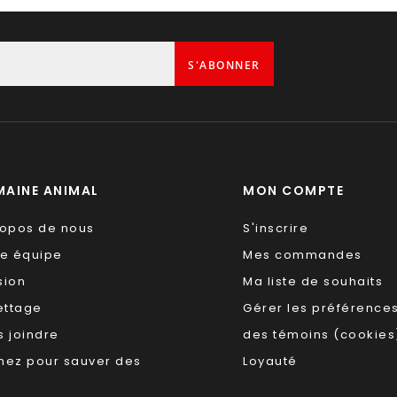
S'ABONNER
AINE ANIMAL
MON COMPTE
ropos de nous
S'inscrire
re équipe
Mes commandes
sion
Ma liste de souhaits
ettage
Gérer les préférence
 joindre
des témoins (cookies
nez pour sauver des
Loyauté