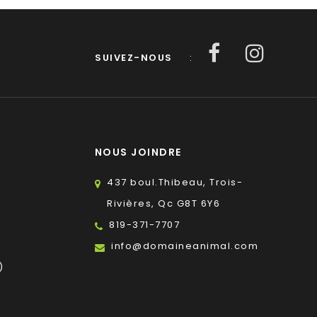
SUIVEZ-NOUS
:
NOUS JOINDRE
437 boul.Thibeau, Trois-
Rivières, Qc G8T 6Y6
819-371-7707
s
info@domaineanimal.com
)