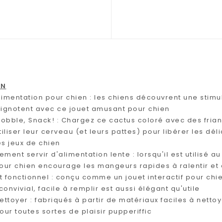
ON
limentation pour chien : les chiens découvrent une stimu
grignotent avec ce jouet amusant pour chien
obble, Snack! : Chargez ce cactus coloré avec des fria
tiliser leur cerveau (et leurs pattes) pour libérer les déli
es jeux de chien
ement servir d'alimentation lente : lorsqu'il est utilisé
pour chien encourage les mangeurs rapides à ralentir et
t fonctionnel : conçu comme un jouet interactif pour chi
onvivial, facile à remplir est aussi élégant qu'utile
nettoyer : fabriqués à partir de matériaux faciles à netto
our toutes sortes de plaisir pupperiffic