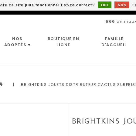
ndre ce site plus fonctionnel Est-ce correct?
Oui
Non
E
Livraison gratuite à partir de 89$*
566
animaux
NOS
BOUTIQUE EN
FAMILLE
ADOPTÉS ♥
LIGNE
D'ACCUEIL
|
BRIGHTKINS JOUETS DISTRIBUTEUR CACTUS SURPRIS
BRIGHTKINS JO