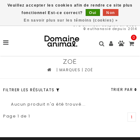
Veuillez accepter les cookies afin de rendre ce site plus
Livraison gratuite à partir de 89$*
fonctionnel Est-ce correct?
Oui
Non
En savoir plus sur les témoins (cookies) »
572
animaux adoptés en 2026
0
euthanasie depuis 2014
0
ZOË
|
MARQUES
|
ZOË
TRIER PAR
FILTRER LES RÉSULTATS
Aucun produit n'a été trouvé...
Page 1 de 1
1