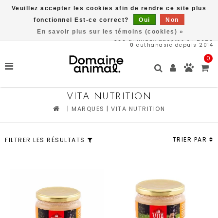
Veuillez accepter les cookies afin de rendre ce site plus
Livraison gratuite à partir de 89$*
fonctionnel Est-ce correct?
Oui
Non
En savoir plus sur les témoins (cookies) »
566
animaux adoptés en 2026
0
euthanasie depuis 2014
0
VITA NUTRITION
|
MARQUES
|
VITA NUTRITION
TRIER PAR
FILTRER LES RÉSULTATS