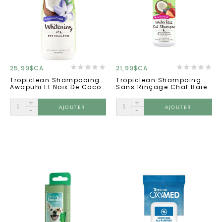
25,99$CA
21,99$CA
Tropiclean Shampooing
Tropiclean Shampoing
Awapuhi Et Noix De Coco
Sans Rinçage Chat Baie
20oz
Et Coconut
+
+
AJOUTER
AJOUTER
-
-