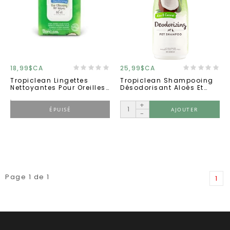
18,99$CA
25,99$CA
Tropiclean Lingettes
Tropiclean Shampooing
Nettoyantes Pour Oreilles
Désodorisant Aloès Et
50 Unités
Coco 20oz
+
ÉPUISÉ
AJOUTER
-
Page 1 de 1
1