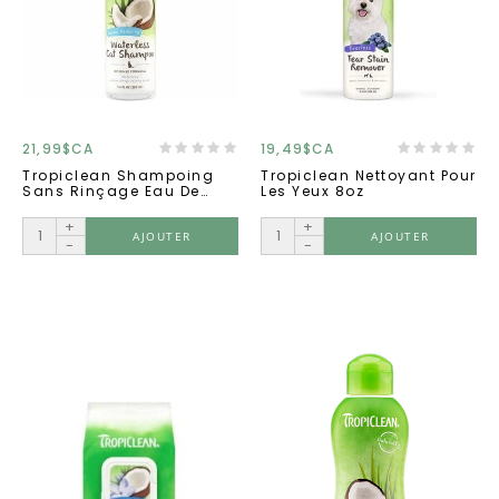
21,99$CA
19,49$CA
Tropiclean Shampoing
Tropiclean Nettoyant Pour
Sans Rinçage Eau De
Les Yeux 8oz
Coconut 218ml
+
+
AJOUTER
AJOUTER
-
-