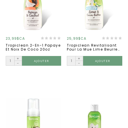
23,99$CA
25,99$CA
Tropiclean 2-En-1 Papaye
Tropiclean Revitalisant
Et Noix De Coco 20oz
Pour La Mue Lime Beurre
De Cacao 20oz
+
+
AJOUTER
AJOUTER
-
-