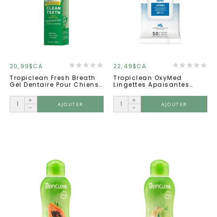
20,99$CA
22,49$CA
Tropiclean Fresh Breath
Tropiclean OxyMed
Gel Dentaire Pour Chiens
Lingettes Apaisantes
2oz.
Tout Usage 50 Unités
+
+
AJOUTER
AJOUTER
-
-