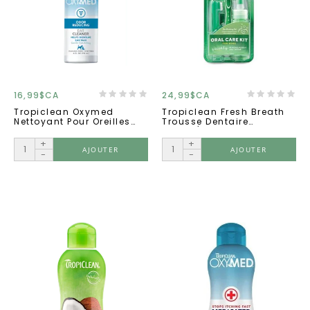
16,99$CA
24,99$CA
Tropiclean Oxymed
Tropiclean Fresh Breath
Nettoyant Pour Oreilles
Trousse Dentaire
Avec Alcool
Moyen/grand Chien
+
+
AJOUTER
AJOUTER
-
-