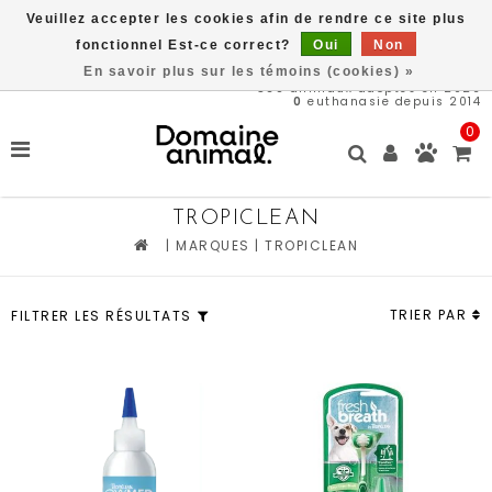
Veuillez accepter les cookies afin de rendre ce site plus
Une 
Livraison gratuite à partir de 89$*
fonctionnel Est-ce correct?
Oui
Non
En savoir plus sur les témoins (cookies) »
569
animaux adoptés en 2026
0
euthanasie depuis 2014
0
TROPICLEAN
|
MARQUES
|
TROPICLEAN
TRIER PAR
FILTRER LES RÉSULTATS