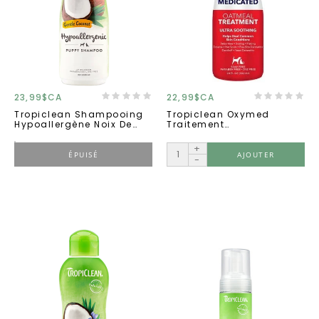
23,99$CA
22,99$CA
Tropiclean Shampooing
Tropiclean Oxymed
Hypoallergène Noix De
Traitement
Coco 20oz
Médicamenteux 20oz
+
ÉPUISÉ
AJOUTER
-