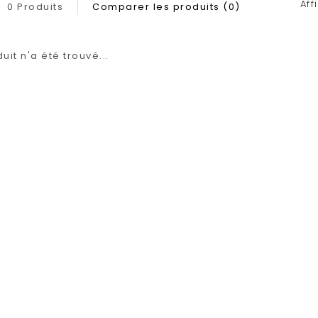
Aff
0 Produits
Comparer les produits (0)
it n'a été trouvé...
1