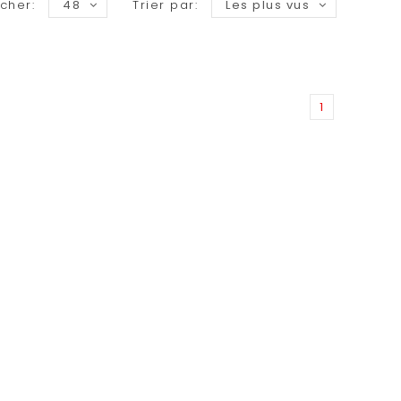
icher:
48
Trier par:
Les plus vus
1