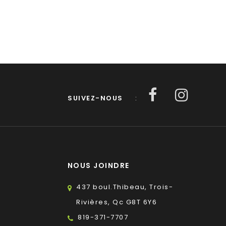
SUIVEZ-NOUS
:
NOUS JOINDRE
437 boul.Thibeau, Trois-
Rivières, Qc G8T 6Y6
819-371-7707