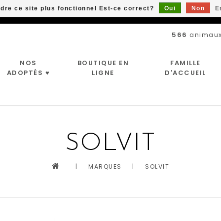
ndre ce site plus fonctionnel Est-ce correct?
Oui
Non
E
Livraison gratuite à partir de 89$*
566
animaux
NOS
BOUTIQUE EN
FAMILLE
ADOPTÉS ♥
LIGNE
D'ACCUEIL
SOLVIT
|
MARQUES
|
SOLVIT