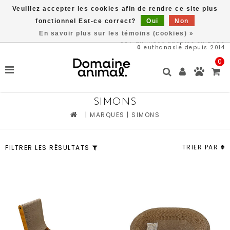
Veuillez accepter les cookies afin de rendre ce site plus
Livraison gratuite à partir de 89$*
fonctionnel Est-ce correct?
Oui
Non
En savoir plus sur les témoins (cookies) »
567
animaux adoptés en 2026
0
euthanasie depuis 2014
0
SIMONS
|
MARQUES
|
SIMONS
TRIER PAR
FILTRER LES RÉSULTATS