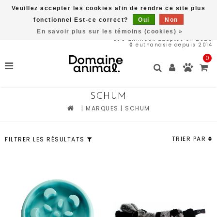
Veuillez accepter les cookies afin de rendre ce site plus
Livraison gratuite à partir de 89$*
fonctionnel Est-ce correct?
Oui
Non
En savoir plus sur les témoins (cookies) »
570
animaux adoptés en 2026
0
euthanasie depuis 2014
0
SCHUM
|
MARQUES
|
SCHUM
TRIER PAR
FILTRER LES RÉSULTATS