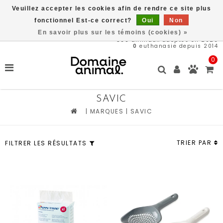
Veuillez accepter les cookies afin de rendre ce site plus
Livraison gratuite à partir de 89$*
fonctionnel Est-ce correct?
Oui
Non
En savoir plus sur les témoins (cookies) »
569
animaux adoptés en 2026
0
euthanasie depuis 2014
0
SAVIC
|
MARQUES
|
SAVIC
TRIER PAR
FILTRER LES RÉSULTATS