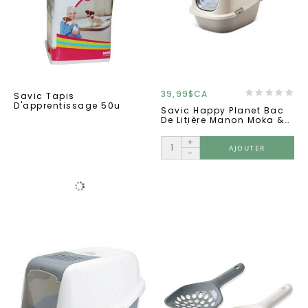
39,99$CA
Savic Tapis
D'apprentissage 50u
Savic Happy Planet Bac
De Litière Manon Moka &
Gris (5)*
+
AJOUTER
-