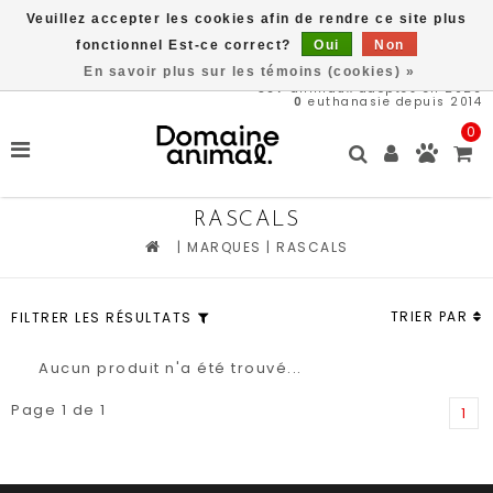
Veuillez accepter les cookies afin de rendre ce site plus
Livraison gratuite à partir de 89$*
fonctionnel Est-ce correct?
Oui
Non
En savoir plus sur les témoins (cookies) »
567
animaux adoptés en 2026
0
euthanasie depuis 2014
0
RASCALS
|
MARQUES
|
RASCALS
TRIER PAR
FILTRER LES RÉSULTATS
Aucun produit n'a été trouvé...
Page 1 de 1
1