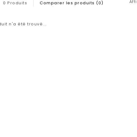
Aff
0 Produits
Comparer les produits (0)
it n'a été trouvé...
1