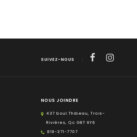
SUIVEZ-NOUS
:
NOUS JOINDRE
437 boul.Thibeau, Trois-
Rivières, Qc G8T 6Y6
819-371-7707