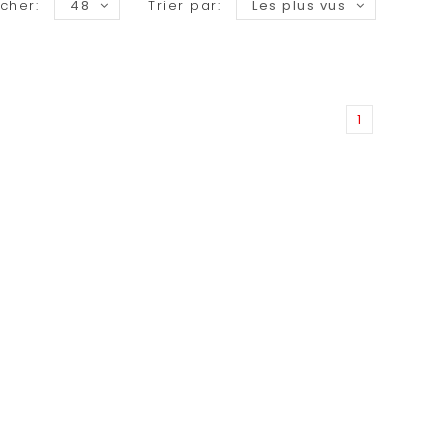
icher:
48
Trier par:
Les plus vus
1