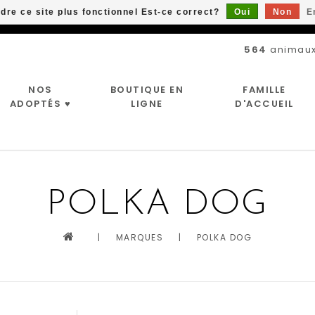
ndre ce site plus fonctionnel Est-ce correct?
Oui
Non
E
Livraison gratuite à partir de 89$*
564
animaux
NOS
BOUTIQUE EN
FAMILLE
ADOPTÉS ♥
LIGNE
D'ACCUEIL
POLKA DOG
|
MARQUES
|
POLKA DOG