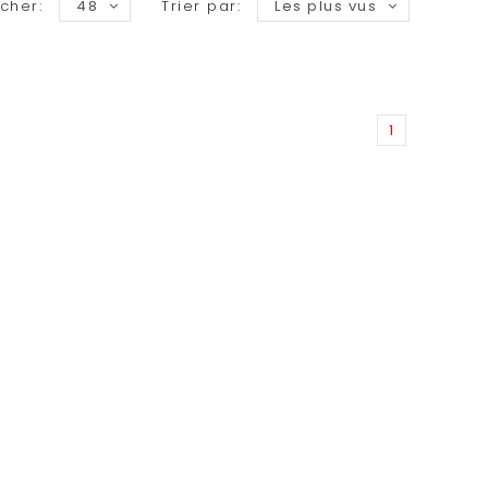
icher:
48
Trier par:
Les plus vus
1