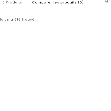
Aff
0 Produits
Comparer les produits (0)
it n'a été trouvé...
1