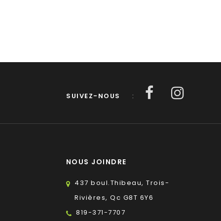
SUIVEZ-NOUS
:
NOUS JOINDRE
437 boul.Thibeau, Trois-
Rivières, Qc G8T 6Y6
819-371-7707