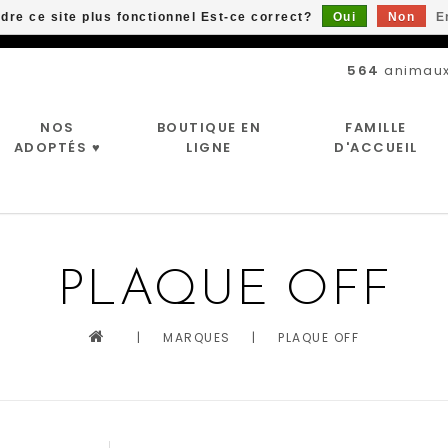
ndre ce site plus fonctionnel Est-ce correct?
Oui
Non
E
Livraison gratuite à partir de 89$*
564
animaux
NOS
BOUTIQUE EN
FAMILLE
ADOPTÉS ♥
LIGNE
D'ACCUEIL
PLAQUE OFF
|
MARQUES
|
PLAQUE OFF