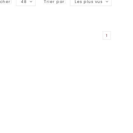
icher:
48
Trier par:
Les plus vus
1