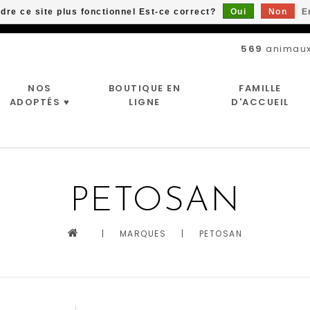
ndre ce site plus fonctionnel Est-ce correct?
Oui
Non
E
Livraison gratuite à partir de 89$*
569
animaux
NOS
BOUTIQUE EN
FAMILLE
ADOPTÉS ♥
LIGNE
D'ACCUEIL
PETOSAN
|
MARQUES
|
PETOSAN