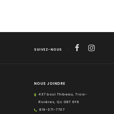
SUIVEZ-NOUS
:
NOUS JOINDRE
437 boul.Thibeau, Trois-
Rivières, Qc G8T 6Y6
819-371-7707