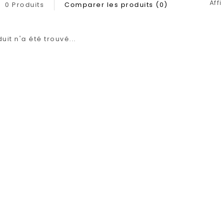
Aff
0 Produits
Comparer les produits (0)
it n'a été trouvé...
1