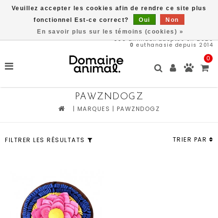
Veuillez accepter les cookies afin de rendre ce site plus
Livraison gratuite à partir de 89$*
fonctionnel Est-ce correct?
Oui
Non
En savoir plus sur les témoins (cookies) »
566
animaux adoptés en 2026
0
euthanasie depuis 2014
0
PAWZNDOGZ
|
MARQUES
|
PAWZNDOGZ
TRIER PAR
FILTRER LES RÉSULTATS