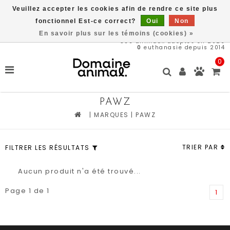
Veuillez accepter les cookies afin de rendre ce site plus
Livraison gratuite à partir de 89$*
fonctionnel Est-ce correct?
Oui
Non
En savoir plus sur les témoins (cookies) »
566
animaux adoptés en 2026
0
euthanasie depuis 2014
0
PAWZ
|
MARQUES
|
PAWZ
TRIER PAR
FILTRER LES RÉSULTATS
Aucun produit n'a été trouvé...
Page 1 de 1
1