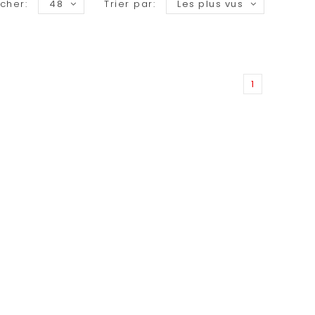
icher:
48
Trier par:
Les plus vus
1