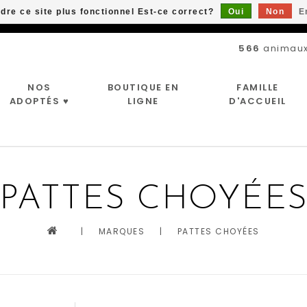
ndre ce site plus fonctionnel Est-ce correct?
Oui
Non
E
Livraison gratuite à partir de 89$*
566
animaux
NOS
BOUTIQUE EN
FAMILLE
ADOPTÉS ♥
LIGNE
D'ACCUEIL
PATTES CHOYÉE
|
MARQUES
|
PATTES CHOYÉES