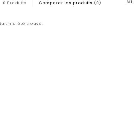
Aff
0 Produits
Comparer les produits (0)
it n'a été trouvé...
1