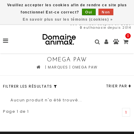
Veuillez accepter les cookies afin de rendre ce site plus
Livraison gratuite à partir de 89$*
fonctionnel Est-ce correct?
Oui
Non
En savoir plus sur les témoins (cookies) »
569
animaux adoptés en 2026
0
euthanasie depuis 2014
0
OMEGA PAW
|
MARQUES
|
OMEGA PAW
TRIER PAR
FILTRER LES RÉSULTATS
Aucun produit n'a été trouvé...
Page 1 de 1
1