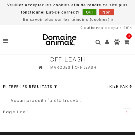
Veuillez accepter les cookies afin de rendre ce site plus
Livraison gratuite à partir de 89$*
fonctionnel Est-ce correct?
Oui
Non
En savoir plus sur les témoins (cookies) »
566
animaux adoptés en 2026
0
euthanasie depuis 2014
0
OFF LEASH
|
MARQUES
|
OFF LEASH
TRIER PAR
FILTRER LES RÉSULTATS
Aucun produit n'a été trouvé...
Page 1 de 1
1