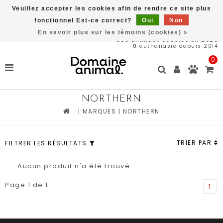
Veuillez accepter les cookies afin de rendre ce site plus
Livraison gratuite à partir de 89$*
fonctionnel Est-ce correct?
Oui
Non
En savoir plus sur les témoins (cookies) »
569
animaux adoptés en 2026
0
euthanasie depuis 2014
0
NORTHERN
|
MARQUES
|
NORTHERN
TRIER PAR
FILTRER LES RÉSULTATS
Aucun produit n'a été trouvé...
Page 1 de 1
1