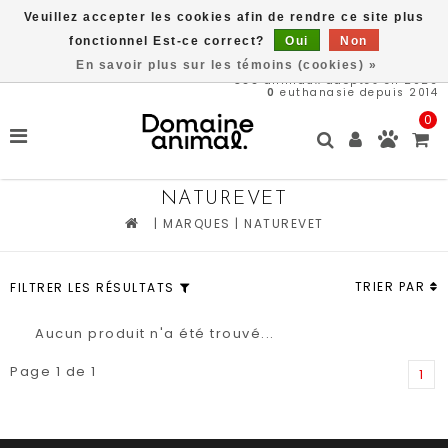
Veuillez accepter les cookies afin de rendre ce site plus
Livraison gratuite à partir de 89$*
fonctionnel Est-ce correct?
Oui
Non
En savoir plus sur les témoins (cookies) »
566
animaux adoptés en 2026
0
euthanasie depuis 2014
0
NATUREVET
|
MARQUES
|
NATUREVET
TRIER PAR
FILTRER LES RÉSULTATS
Aucun produit n'a été trouvé...
Page 1 de 1
1