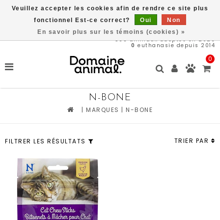
Veuillez accepter les cookies afin de rendre ce site plus
Livraison gratuite à partir de 89$*
fonctionnel Est-ce correct?
Oui
Non
En savoir plus sur les témoins (cookies) »
566
animaux adoptés en 2026
0
euthanasie depuis 2014
0
N-BONE
|
MARQUES
|
N-BONE
TRIER PAR
FILTRER LES RÉSULTATS