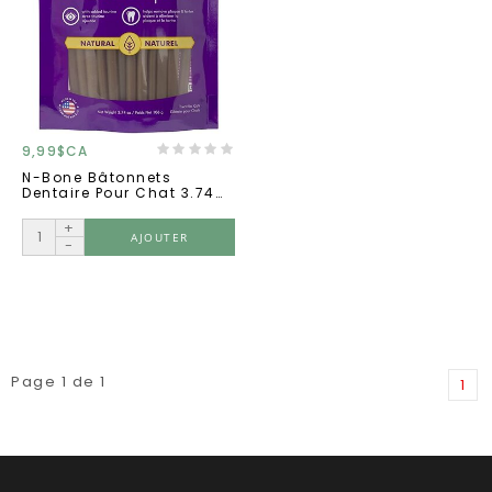
9,99$CA
N-Bone Bâtonnets
Dentaire Pour Chat 3.74
Oz.
+
AJOUTER
-
Page 1 de 1
1