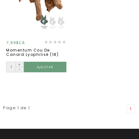
7,99$CA
Momentum Cou De
Canard Lyophilisé (18)
+
AJOUTER
-
Page 1 de 1
1