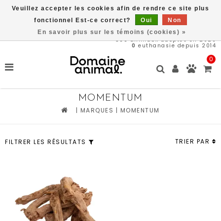
Veuillez accepter les cookies afin de rendre ce site plus
Livraison gratuite à partir de 89$*
fonctionnel Est-ce correct?
Oui
Non
En savoir plus sur les témoins (cookies) »
566
animaux adoptés en 2026
0
euthanasie depuis 2014
0
MOMENTUM
|
MARQUES
|
MOMENTUM
TRIER PAR
FILTRER LES RÉSULTATS