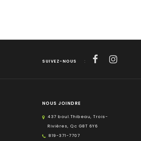
SUIVEZ-NOUS
:
NOUS JOINDRE
437 boul.Thibeau, Trois-
Rivières, Qc G8T 6Y6
819-371-7707