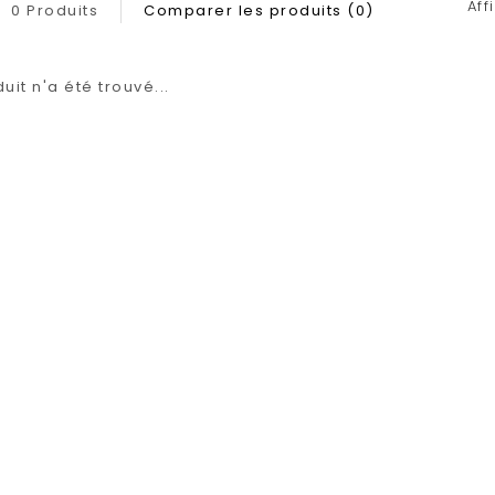
Aff
0 Produits
Comparer les produits (0)
it n'a été trouvé...
1