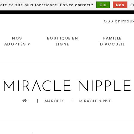
ndre ce site plus fonctionnel Est-ce correct?
Oui
Non
E
Livraison gratuite à partir de 89$*
566
animaux
NOS
BOUTIQUE EN
FAMILLE
ADOPTÉS ♥
LIGNE
D'ACCUEIL
MIRACLE NIPPLE
|
MARQUES
|
MIRACLE NIPPLE