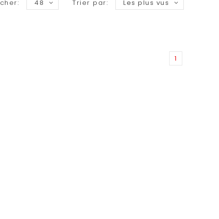
icher:
48
Trier par:
Les plus vus
1