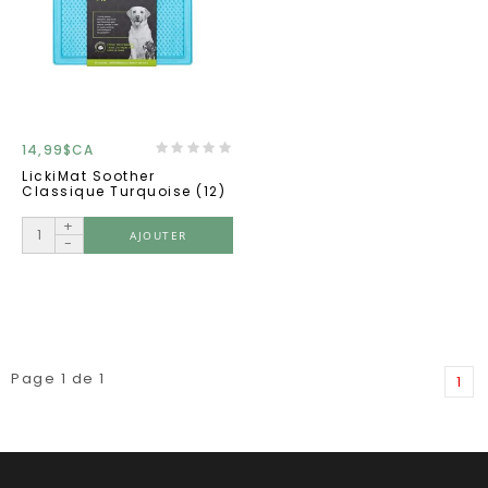
14,99$CA
LickiMat Soother
Classique Turquoise (12)
+
AJOUTER
-
Page 1 de 1
1