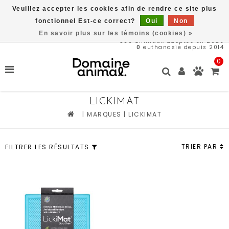
Veuillez accepter les cookies afin de rendre ce site plus
Livraison gratuite à partir de 89$*
fonctionnel Est-ce correct?
Oui
Non
En savoir plus sur les témoins (cookies) »
566
animaux adoptés en 2026
0
euthanasie depuis 2014
0
LICKIMAT
|
MARQUES
|
LICKIMAT
TRIER PAR
FILTRER LES RÉSULTATS