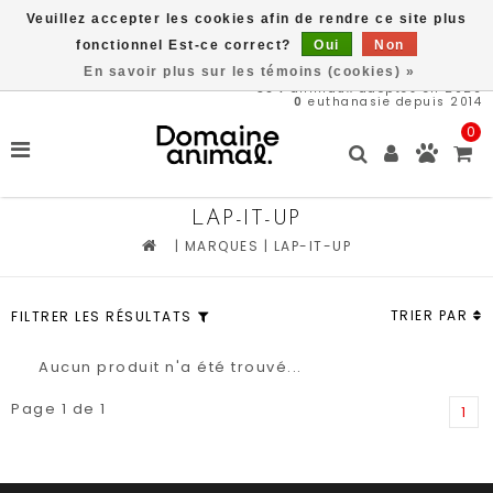
Veuillez accepter les cookies afin de rendre ce site plus
Livraison gratuite à partir de 89$*
fonctionnel Est-ce correct?
Oui
Non
En savoir plus sur les témoins (cookies) »
564
animaux adoptés en 2026
0
euthanasie depuis 2014
0
LAP-IT-UP
|
MARQUES
|
LAP-IT-UP
TRIER PAR
FILTRER LES RÉSULTATS
Aucun produit n'a été trouvé...
Page 1 de 1
1