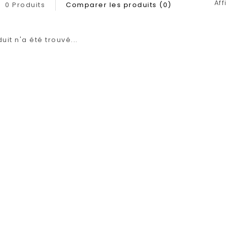
Aff
0 Produits
Comparer les produits (0)
it n'a été trouvé...
1