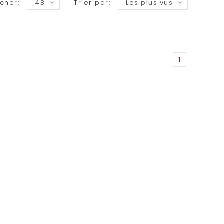
icher:
48
Trier par:
Les plus vus
1