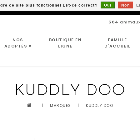
ndre ce site plus fonctionnel Est-ce correct?
Oui
Non
E
Livraison gratuite à partir de 89$*
564
animaux
NOS
BOUTIQUE EN
FAMILLE
ADOPTÉS ♥
LIGNE
D'ACCUEIL
KUDDLY DOO
|
MARQUES
|
KUDDLY DOO