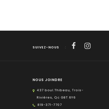
SUIVEZ-NOUS
:
NOUS JOINDRE
437 boul.Thibeau, Trois-
Rivières, Qc G8T 6Y6
819-371-7707