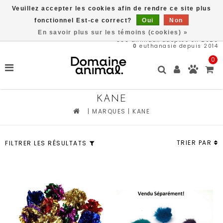
Veuillez accepter les cookies afin de rendre ce site plus
Livraison gratuite à partir de 89$*
fonctionnel Est-ce correct?
Oui
Non
En savoir plus sur les témoins (cookies) »
566
animaux adoptés en 2026
0
euthanasie depuis 2014
0
KANE
|
MARQUES
|
KANE
TRIER PAR
FILTRER LES RÉSULTATS