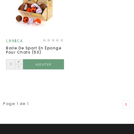
1,99$CA
Balle De Sport En Éponge
Pour Chats (50)
+
AJOUTER
-
Page 1 de 1
1