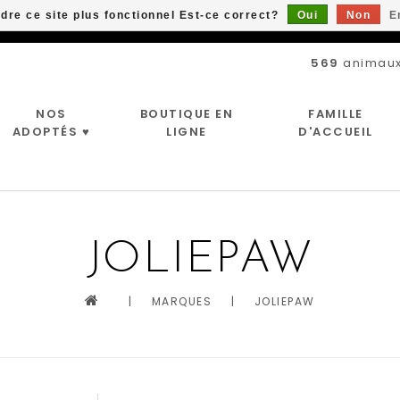
ndre ce site plus fonctionnel Est-ce correct?
Oui
Non
E
Livraison gratuite à partir de 89$*
569
animaux
NOS
BOUTIQUE EN
FAMILLE
ADOPTÉS ♥
LIGNE
D'ACCUEIL
JOLIEPAW
|
MARQUES
|
JOLIEPAW