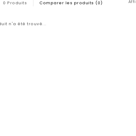
Aff
0 Produits
Comparer les produits (0)
it n'a été trouvé...
1