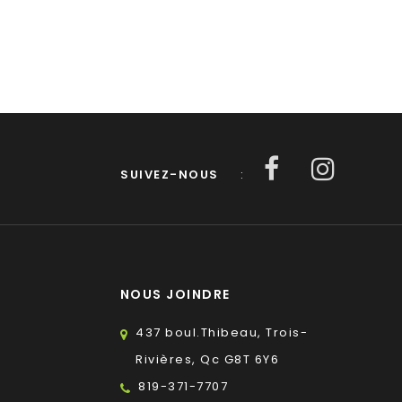
SUIVEZ-NOUS
:
NOUS JOINDRE
437 boul.Thibeau, Trois-
Rivières, Qc G8T 6Y6
819-371-7707