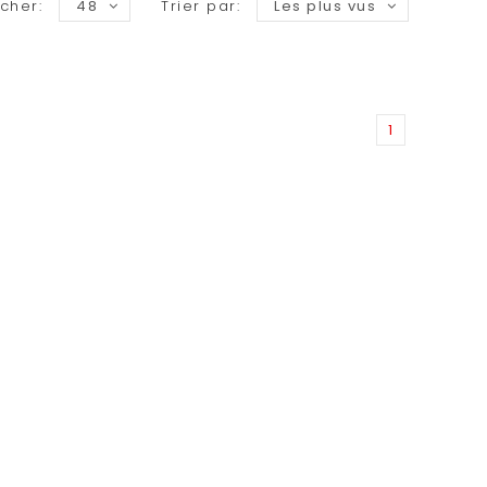
icher:
48
Trier par:
Les plus vus
1