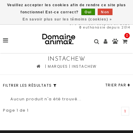
Veuillez accepter les cookies afin de rendre ce site plus
Livraison gratuite à partir de 89$*
fonctionnel Est-ce correct?
Oui
Non
En savoir plus sur les témoins (cookies) »
576
animaux adoptés en 2026
0
euthanasie depuis 2014
0
INSTACHEW
|
MARQUES
|
INSTACHEW
TRIER PAR
FILTRER LES RÉSULTATS
Aucun produit n'a été trouvé...
Page 1 de 1
1