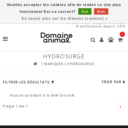
Veuillez accepter les cookies afin de rendre ce site plus
Livraison gratuite à partir de 89$*
fonctionnel Est-ce correct?
Oui
Non
En savoir plus sur les témoins (cookies) »
566
animaux adoptés en 2026
0
euthanasie depuis 2014
0
HYDROSURGE
|
MARQUES
|
HYDROSURGE
TRIER PAR
FILTRER LES RÉSULTATS
Aucun produit n'a été trouvé...
Page 1 de 1
1