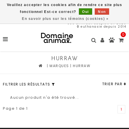
Veuillez accepter les cookies afin de rendre ce site plus
Livraison gratuite à partir de 89$*
fonctionnel Est-ce correct?
Oui
Non
En savoir plus sur les témoins (cookies) »
566
animaux adoptés en 2026
0
euthanasie depuis 2014
0
HURRAW
|
MARQUES
|
HURRAW
TRIER PAR
FILTRER LES RÉSULTATS
Aucun produit n'a été trouvé...
Page 1 de 1
1