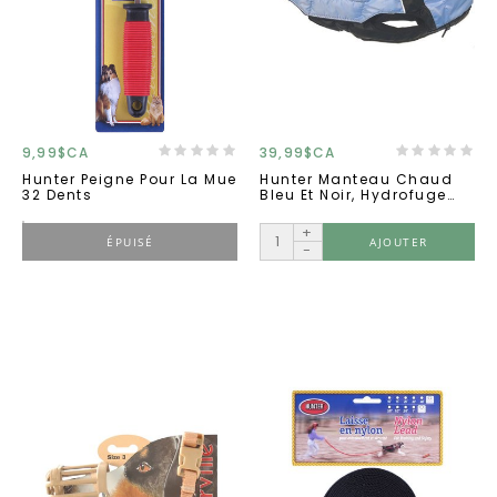
9,99$CA
39,99$CA
Hunter Peigne Pour La Mue
Hunter Manteau Chaud
32 Dents
Bleu Et Noir, Hydrofuge
Avec Velcro 18'' .
+
ÉPUISÉ
AJOUTER
-