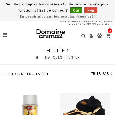
Veuillez accepter les cookies afin de rendre ce site plus
Une partie des bénéfices est remit directement au refuge du
Domaine Animal, ACHETEZ ICI, SAUVEZ DES VIES
fonctionnel Est-ce correct?
Oui
Non
En savoir plus sur les témoins (cookies) »
566
animaux adoptés en 2026
0
euthanasie depuis 2014
0
HUNTER
|
MARQUES
|
HUNTER
TRIER PAR
FILTRER LES RÉSULTATS