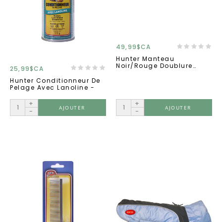
49,99$CA
Hunter Manteau
Noir/rouge Doublure
25,99$CA
Polar 18''
Hunter Conditionneur De
Pelage Avec Lanoline -
+
+
AJOUTER
AJOUTER
-
-