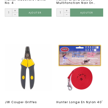
No. 4 .
Multifonction Noir En
Nylon 1'' X 72''
+
+
AJOUTER
AJOUTER
-
-
JW Coupe-Griffes
Hunter Longe En Nylon 40'