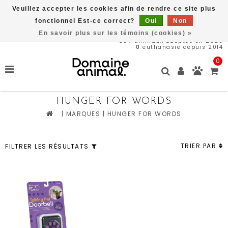
Veuillez accepter les cookies afin de rendre ce site plus
Livraison gratuite à partir de 89$*
fonctionnel Est-ce correct?
Oui
Non
En savoir plus sur les témoins (cookies) »
567
animaux adoptés en 2026
0
euthanasie depuis 2014
0
HUNGER FOR WORDS
|
MARQUES
|
HUNGER FOR WORDS
TRIER PAR
FILTRER LES RÉSULTATS