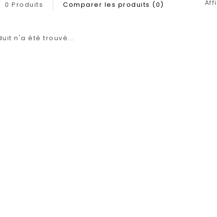
Aff
0 Produits
Comparer les produits (0)
it n'a été trouvé...
1