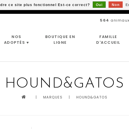
ndre ce site plus fonctionnel Est-ce correct?
Oui
Non
E
Livraison gratuite à partir de 89$*
564
animaux
NOS
BOUTIQUE EN
FAMILLE
ADOPTÉS ♥
LIGNE
D'ACCUEIL
HOUND&GATOS
|
MARQUES
|
HOUND&GATOS