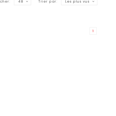
icher:
48
Trier par:
Les plus vus
1