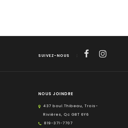
SUIVEZ-NOUS
:
NOUS JOINDRE
437 boul.Thibeau, Trois-
Rivières, Qc G8T 6Y6
819-371-7707