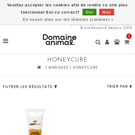
Veuillez accepter les cookies afin de rendre ce site plus
Livraison gratuite à partir de 89$*
fonctionnel Est-ce correct?
Oui
Non
En savoir plus sur les témoins (cookies) »
566
animaux adoptés en 2026
0
euthanasie depuis 2014
0
HONEYCURE
|
MARQUES
|
HONEYCURE
TRIER PAR
FILTRER LES RÉSULTATS