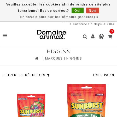
Veuillez accepter les cookies afin de rendre ce site plus
Livraison gratuite à partir de 89$*
fonctionnel Est-ce correct?
Oui
Non
En savoir plus sur les témoins (cookies) »
566
animaux adoptés en 2026
0
euthanasie depuis 2014
0
HIGGINS
|
MARQUES
|
HIGGINS
TRIER PAR
FILTRER LES RÉSULTATS