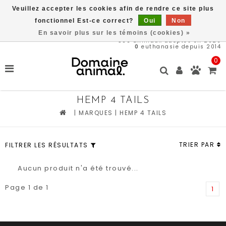
Veuillez accepter les cookies afin de rendre ce site plus
Livraison gratuite à partir de 89$*
fonctionnel Est-ce correct?
Oui
Non
En savoir plus sur les témoins (cookies) »
566
animaux adoptés en 2026
0
euthanasie depuis 2014
0
HEMP 4 TAILS
|
MARQUES
|
HEMP 4 TAILS
TRIER PAR
FILTRER LES RÉSULTATS
Aucun produit n'a été trouvé...
Page 1 de 1
1