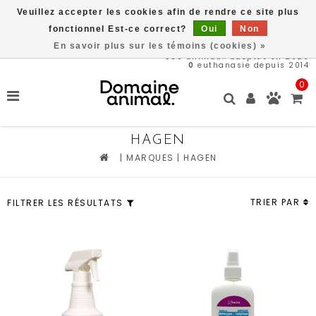
Veuillez accepter les cookies afin de rendre ce site plus
Livraison gratuite à partir de 89$*
fonctionnel Est-ce correct?
Oui
Non
En savoir plus sur les témoins (cookies) »
566
animaux adoptés en 2026
0
euthanasie depuis 2014
0
HAGEN
|
MARQUES
|
HAGEN
TRIER PAR
FILTRER LES RÉSULTATS