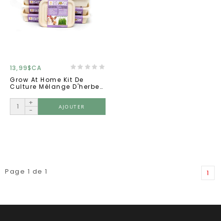
13,99$CA
Grow At Home Kit De
Culture Mélange D'herbes
Pour Lapin
+
AJOUTER
-
Page 1 de 1
1