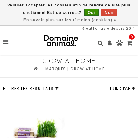
Veuillez accepter les cookies afin de rendre ce site plus
Livraison gratuite à partir de 89$*
fonctionnel Est-ce correct?
Oui
Non
En savoir plus sur les témoins (cookies) »
566
animaux adoptés en 2026
0
euthanasie depuis 2014
0
GROW AT HOME
|
MARQUES
|
GROW AT HOME
TRIER PAR
FILTRER LES RÉSULTATS