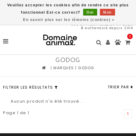
Veuillez accepter les cookies afin de rendre ce site plus
Livraison gratuite à partir de 89$*
fonctionnel Est-ce correct?
Oui
Non
En savoir plus sur les témoins (cookies) »
566
animaux adoptés en 2026
0
euthanasie depuis 2014
0
GODOG
|
MARQUES
|
GODOG
TRIER PAR
FILTRER LES RÉSULTATS
Aucun produit n'a été trouvé...
Page 1 de 1
1