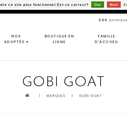
ndre ce site plus fonctionnel Est-ce correct?
Oui
Non
E
Livraison gratuite à partir de 89$*
566
animaux
NOS
BOUTIQUE EN
FAMILLE
ADOPTÉS ♥
LIGNE
D'ACCUEIL
GOBI GOAT
|
MARQUES
|
GOBI GOAT