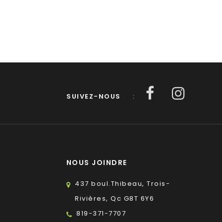
SUIVEZ-NOUS
:
NOUS JOINDRE
437 boul.Thibeau, Trois-
Rivières, Qc G8T 6Y6
819-371-7707