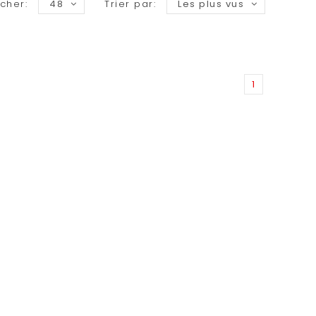
icher:
48
Trier par:
Les plus vus
1