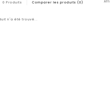
Aff
0 Produits
Comparer les produits (0)
it n'a été trouvé...
1